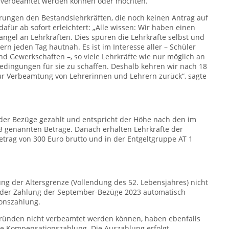
ht verbeamtet werden können oder möchten.
ierungen den Bestandslehrkräften, die noch keinen Antrag auf
für ab sofort erleichtert: „Alle wissen: Wir haben einen
ngel an Lehrkräften. Dies spüren die Lehrkräfte selbst und
rn jeden Tag hautnah. Es ist im Interesse aller – Schüler
und Gewerkschaften –, so viele Lehrkräfte wie nur möglich an
Bedingungen für sie zu schaffen. Deshalb kehren wir nach 18
zur Verbeamtung von Lehrerinnen und Lehrern zurück“, sagte
l der Bezüge gezahlt und entspricht der Höhe nach den im
3 genannten Beträge. Danach erhalten Lehrkräfte der
etrag von 300 Euro brutto und in der Entgeltgruppe AT 1
ng der Altersgrenze (Vollendung des 52. Lebensjahres) nicht
 der Zahlung der September-Bezüge 2023 automatisch
onszahlung.
Gründen nicht verbeamtet werden können, haben ebenfalls
e Kompensationszahlung. Die Auszahlung erfolgt