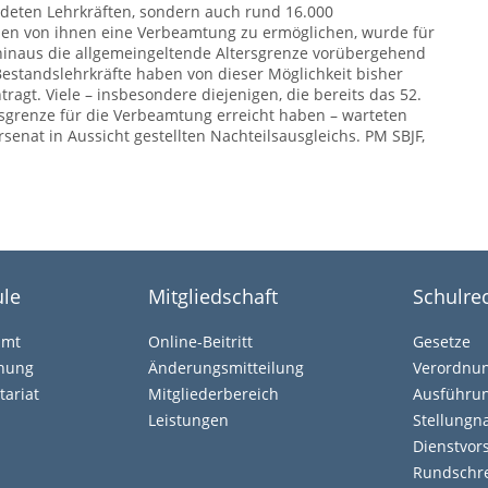
deten Lehrkräften, sondern auch rund 16.000
elen von ihnen eine Verbeamtung zu ermöglichen, wurde für
hinaus die allgemeingeltende Altersgrenze vorübergehend
Bestandslehrkräfte haben von dieser Möglichkeit bisher
gt. Viele – insbesondere diejenigen, die bereits das 52.
rsgrenze für die Verbeamtung erreicht haben – warteten
senat in Aussicht gestellten Nachteilsausgleichs. PM SBJF,
le
Mitgliedschaft
Schulre
amt
Online-Beitritt
Gesetze
ehung
Änderungsmitteilung
Verordnu
tariat
Mitgliederbereich
Ausführun
Leistungen
Stellung
Dienstvors
Rundschr