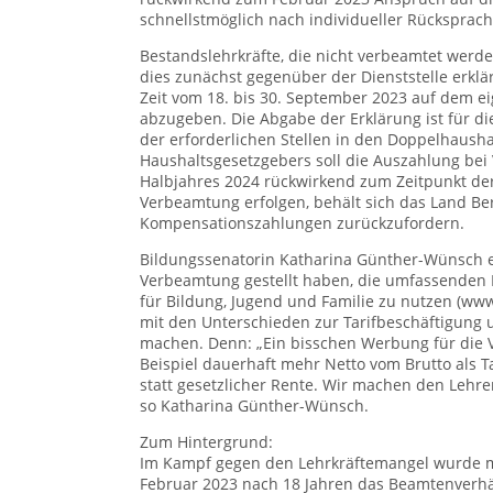
schnellstmöglich nach individueller Rücksprach
Bestandslehrkräfte, die nicht verbeamtet werd
dies zunächst gegenüber der Dienststelle erklär
Zeit vom 18. bis 30. September 2023 auf dem ei
abzugeben. Die Abgabe der Erklärung ist für di
der erforderlichen Stellen in den Doppelhaush
Haushaltsgesetzgebers soll die Auszahlung bei 
Halbjahres 2024 rückwirkend zum Zeitpunkt der
Verbeamtung erfolgen, behält sich das Land Berl
Kompensationszahlungen zurückzufordern.
Bildungssenatorin Katharina Günther-Wünsch er
Verbeamtung gestellt haben, die umfassenden 
für Bildung, Jugend und Familie zu nutzen (ww
mit den Unterschieden zur Tarifbeschäftigung u
machen. Denn: „Ein bisschen Werbung für die 
Beispiel dauerhaft mehr Netto vom Brutto als T
statt gesetzlicher Rente. Wir machen den Lehrer
so Katharina Günther-Wünsch.
Zum Hintergrund:
Im Kampf gegen den Lehrkräftemangel wurde mi
Februar 2023 nach 18 Jahren das Beamtenverhält