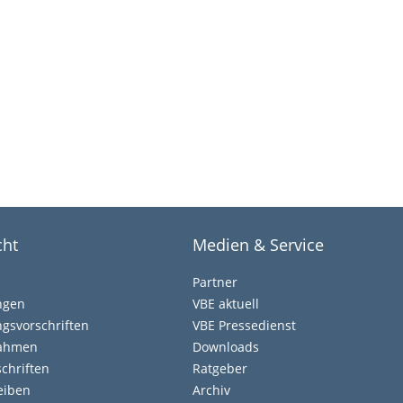
cht
Medien & Service
Partner
ngen
VBE aktuell
gsvorschriften
VBE Pressedienst
nahmen
Downloads
chriften
Ratgeber
eiben
Archiv