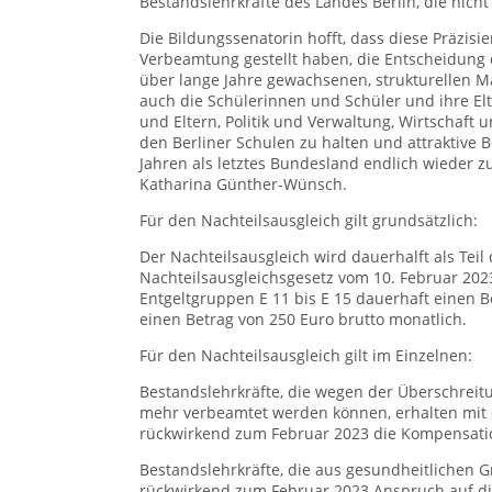
Bestandslehrkräfte des Landes Berlin, die nic
Die Bildungssenatorin hofft, dass diese Präzis
Verbeamtung gestellt haben, die Entscheidung da
über lange Jahre gewachsenen, strukturellen Ma
auch die Schülerinnen und Schüler und ihre Elte
und Eltern, Politik und Verwaltung, Wirtschaft 
den Berliner Schulen zu halten und attraktive 
Jahren als letztes Bundesland endlich wieder 
Katharina Günther-Wünsch.
Für den Nachteilsausgleich gilt grundsätzlich:
Der Nachteilsausgleich wird dauerhalft als Tei
Nachteilsausgleichsgesetz vom 10. Februar 202
Entgeltgruppen E 11 bis E 15 dauerhaft einen B
einen Betrag von 250 Euro brutto monatlich.
Für den Nachteilsausgleich gilt im Einzelnen:
Bestandslehrkräfte, die wegen der Überschreitu
mehr verbeamtet werden können, erhalten mit
rückwirkend zum Februar 2023 die Kompensati
Bestandslehrkräfte, die aus gesundheitlichen 
rückwirkend zum Februar 2023 Anspruch auf di