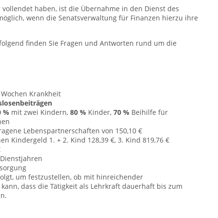
r vollendet haben, ist die Übernahme in den Dienst des
öglich, wenn die Senatsverwaltung für Finanzen hierzu ihre
folgend finden Sie Fragen und Antworten rund um die
 Wochen Krankheit
slosenbeiträgen
0 %
mit zwei Kindern,
80 %
Kinder,
70 %
Beihilfe für
nen
tragene Lebenspartnerschaften von 150,10 €
n Kindergeld 1. + 2. Kind 128,39 €, 3. Kind 819,76 €
€
 Dienstjahren
rsorgung
olgt, um festzustellen, ob mit hinreichender
nn, dass die Tätigkeit als Lehrkraft dauerhaft bis zum
n.