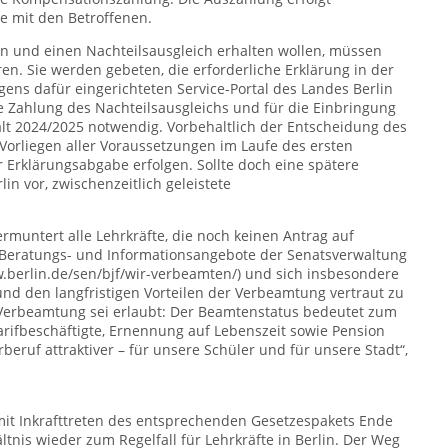
e mit den Betroffenen.
en und einen Nachteilsausgleich erhalten wollen, müssen
en. Sie werden gebeten, die erforderliche Erklärung in der
gens dafür eingerichteten Service-Portal des Landes Berlin
e Zahlung des Nachteilsausgleichs und für die Einbringung
alt 2024/2025 notwendig. Vorbehaltlich der Entscheidung des
Vorliegen aller Voraussetzungen im Laufe des ersten
 Erklärungsabgabe erfolgen. Sollte doch eine spätere
in vor, zwischenzeitlich geleistete
muntert alle Lehrkräfte, die noch keinen Antrag auf
Beratungs- und Informationsangebote der Senatsverwaltung
w.berlin.de/sen/bjf/wir-verbeamten/) und sich insbesondere
nd den langfristigen Vorteilen der Verbeamtung vertraut zu
Verbeamtung sei erlaubt: Der Beamtenstatus bedeutet zum
arifbeschäftigte, Ernennung auf Lebenszeit sowie Pension
beruf attraktiver – für unsere Schüler und für unsere Stadt“,
t Inkrafttreten des entsprechenden Gesetzespakets Ende
nis wieder zum Regelfall für Lehrkräfte in Berlin. Der Weg