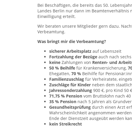
Bei Beschäftigen, die bereits das 50. Lebensjah
Landes Berlin nur dann im Beamtenverhältnis m
Einwilligung erteilt.
Wir beraten unsere Mitglieder gern dazu. Nach
Verbeamtung.
Was bringt mir die Verbeamtung?
sicherer Arbeitsplatz
auf Lebenszeit
Fortzahlung der Bezüge
auch nach sechs
keine
Zahlungen von
Renten- und Arbeit
50 % Beihilfe
für Krankenversicherung,
7
Ehegatten,
70 %
Beihilfe für Pensionär:in
Familienzuschlag
für Verheiratete, einge
Zuschläge für Kinder
neben dem staatliche
Jahressonderzahlung
900 €, pro Kind 50 
71,75 % Pension
vom Bruttolohn nach 40
35 % Pension
nach 5 Jahren als Grundve
Gesundheitsprüfung
durch einen Arzt erf
Wahrscheinlichkeit angenommen werden ka
Ende der Dienstzeit ausgeübt werden kan
kein Streikrecht