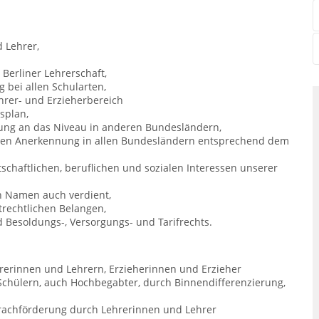
 Lehrer,
Berliner Lehrerschaft,
g bei allen Schularten,
hrer- und Erzieherbereich
splan,
ung an das Niveau in anderen Bundesländern,
eren Anerkennung in allen Bundesländern entsprechend dem
schaftlichen, beruflichen und sozialen Interessen unserer
n Namen auch verdient,
strechtlichen Belangen,
d Besoldungs-, Versorgungs- und Tarifrechts.
hrerinnen und Lehrern, Erzieherinnen und Erzieher
Schülern, auch Hochbegabter, durch Binnendifferenzierung,
Sprachförderung durch Lehrerinnen und Lehrer