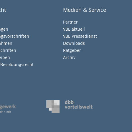
cht
Medien & Service
Partner
ngen
VBE aktuell
gsvorschriften
VBE Pressedienst
nahmen
Downloads
chriften
Ratgeber
eiben
Archiv
d Besoldungsrecht