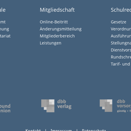
le
Mitgliedschaft
Schulre
amt
Online-Beitritt
Gesetze
ehung
Änderungsmitteilung
Verordnu
tariat
Mitgliederbereich
Ausführun
Leistungen
Stellung
Dienstvors
Rundschr
Tarif- un