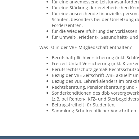
für eine angemessene Leistungsanforder
für eine Stärkung der erzieherischen Ko
für eine ausreichende finanzielle, person
Schulen, besonders bei der Umsetzung des
Förderzentren,
für die Wiedereinführung der Vorklassen 
für Umwelt-, Friedens-, Gesundheits- un
Was ist in der VBE-Mitgliedschaft enthalten?
Berufshaftpflichtversicherung (inkl. Schlü
Freizeit-Unfall-Versicherung (inkl. Krank
Berufsrechtsschutz gemäß Rechtsschutz
Bezug der VBE Zeitschrift „VBE aktuell" 
Bezug des VBE Lehrerkalenders im prakti
Rechtsberatung, Pensionsberatung und -
Sonderkonditionen des dbb vorsorgewerk
(z.B. bei Renten-, KFZ- und Sterbegeldver
Beitragsfreiheit für Studenten,
Sammlung Schulrechtlicher Vorschriften.