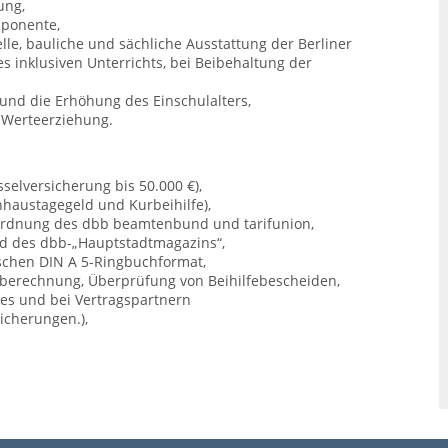
ung,
mponente,
elle, bauliche und sächliche Ausstattung der Berliner
 inklusiven Unterrichts, bei Beibehaltung der
und die Erhöhung des Einschulalters,
d Werteerziehung.
sselversicherung bis 50.000 €),
enhaustagegeld und Kurbeihilfe),
ordnung des dbb beamtenbund und tarifunion,
und des dbb-„Hauptstadtmagazins“,
schen DIN A 5-Ringbuchformat,
 berechnung, Überprüfung von Beihilfebescheiden,
es und bei Vertragspartnern
sicherungen.),