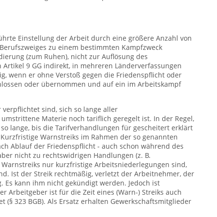
hrte Einstellung der Arbeit durch eine größere Anzahl von
r Berufszweiges zu einem bestimmten Kampfzweck
ndierung (zum Ruhen), nicht zur Auflösung des
in Artikel 9 GG indirekt, in mehreren Länderverfassungen
äßig, wenn er ohne Verstoß gegen die Friedenspflicht oder
chlossen oder übernommen und auf ein im Arbeitskampf
verpflichtet sind, sich so lange aller
trittene Materie noch tariflich geregelt ist. In der Regel,
so lange, bis die Tarifverhandlungen für gescheitert erklärt
. Kurzfristige Warnstreiks im Rahmen der so genannten
nach Ablauf der Friedenspflicht - auch schon während des
aber nicht zu rechtswidrigen Handlungen (z. B.
 Warnstreiks nur kurzfristige Arbeitsniederlegungen sind,
d. Ist der Streik rechtmäßig, verletzt der Arbeitnehmer, der
ag. Es kann ihm nicht gekündigt werden. Jedoch ist
 Arbeitgeber ist für die Zeit eines (Warn-) Streiks auch
et (§ 323 BGB). Als Ersatz erhalten Gewerkschaftsmitglieder