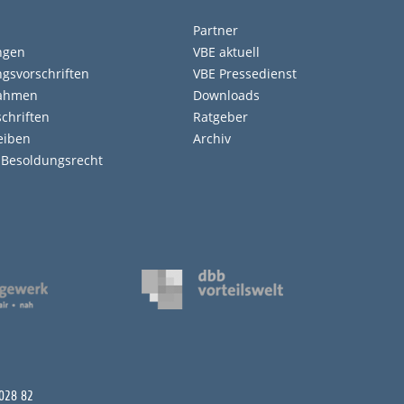
Partner
ngen
VBE aktuell
gsvorschriften
VBE Pressedienst
nahmen
Downloads
chriften
Ratgeber
eiben
Archiv
d Besoldungsrecht
 028 82