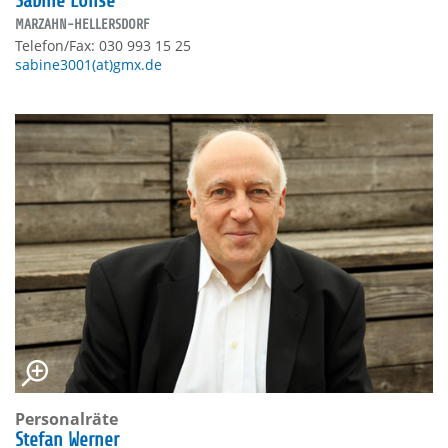
Sabine Lohse
MARZAHN-HELLERSDORF
Telefon/Fax: 030 993 15 25
sabine3001(at)gmx.de
Personalräte
Stefan Werner