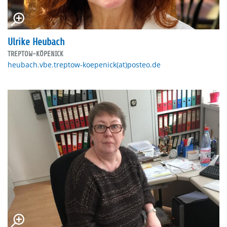
Ulrike Heubach
TREPTOW-KÖPENICK
heubach.vbe.treptow-koepenick(at)posteo.de