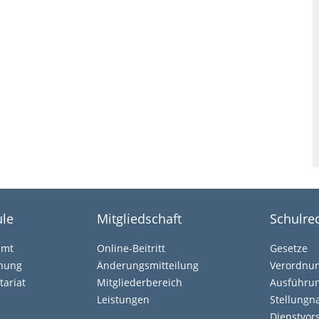
le
Mitgliedschaft
Schulre
amt
Online-Beitritt
Gesetze
ehung
Änderungsmitteilung
Verordnu
tariat
Mitgliederbereich
Ausführun
Leistungen
Stellung
Dienstvors