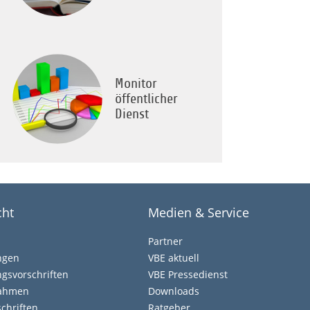
Monitor
öffentlicher
Dienst
cht
Medien & Service
Partner
ngen
VBE aktuell
gsvorschriften
VBE Pressedienst
nahmen
Downloads
chriften
Ratgeber