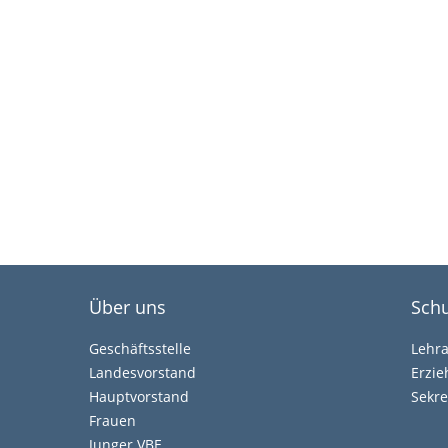
Über uns
Schu
Geschäftsstelle
Lehr
Landesvorstand
Erzi
Hauptvorstand
Sekre
Frauen
Junger VBE