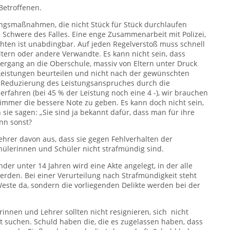
Betroffenen.
gsmaßnahmen, die nicht Stück für Stück durchlaufen
 Schwere des Falles. Eine enge Zusammenarbeit mit Polizei,
hten ist unabdingbar. Auf jeden Regelverstoß muss schnell
tern oder andere Verwandte. Es kann nicht sein, dass
ergang an die Oberschule, massiv von Eltern unter Druck
 Leistungen beurteilen und nicht nach der gewünschten
e Reduzierung des Leistungsanspruches durch die
rfahren (bei 45 % der Leistung noch eine 4 -), wir brauchen
immer die bessere Note zu geben. Es kann doch nicht sein,
ie sagen: „Sie sind ja bekannt dafür, dass man für ihre
nn sonst?
hrer davon aus, dass sie gegen Fehlverhalten der
hülerinnen und Schüler nicht strafmündig sind.
inder unter 14 Jahren wird eine Akte angelegt, in der alle
rden. Bei einer Verurteilung nach Strafmündigkeit steht
este da, sondern die vorliegenden Delikte werden bei der
innen und Lehrer sollten nicht resignieren, sich nicht
st suchen. Schuld haben die, die es zugelassen haben, dass