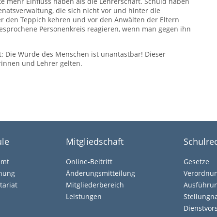
 mehr Einfluss haben als die Lehrerschaft. Schuld haben
enatsverwaltung, die sich nicht vor und hinter die
ter den Teppich kehren und vor den Anwälten der Eltern
gesprochene Personenkreis reagieren, wenn man gegen ihn
: Die Würde des Menschen ist unantastbar! Dieser
innen und Lehrer gelten.
le
Mitgliedschaft
Schulre
amt
Online-Beitritt
Gesetze
ehung
Änderungsmitteilung
Verordnu
tariat
Mitgliederbereich
Ausführun
Leistungen
Stellung
Dienstvors