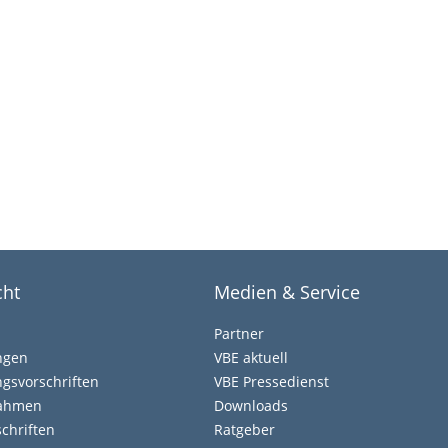
cht
Medien & Service
Partner
ngen
VBE aktuell
gsvorschriften
VBE Pressedienst
nahmen
Downloads
chriften
Ratgeber