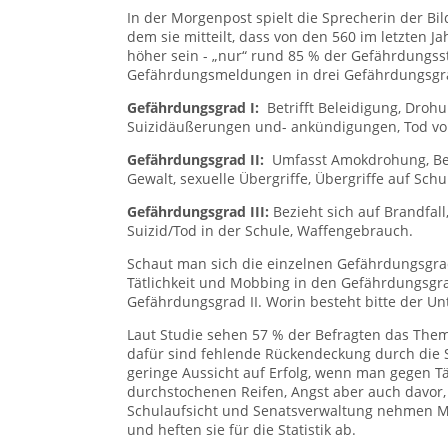
In der Morgenpost spielt die Sprecherin der Bil
dem sie mitteilt, dass von den 560 im letzten Ja
höher sein - „nur“ rund 85 % der Gefährdungsstu
Gefährdungsmeldungen in drei Gefährdungsgra
Gefährdungsgrad I:
Betrifft Beleidigung, Drohu
Suizidäußerungen und- ankündigungen, Tod vo
Gefährdungsgrad II:
Umfasst Amokdrohung, Bed
Gewalt, sexuelle Übergriffe, Übergriffe auf Sch
Gefährdungsgrad III:
Bezieht sich auf Brandfal
Suizid/Tod in der Schule, Waffengebrauch.
Schaut man sich die einzelnen Gefährdungsgrad
Tätlichkeit und Mobbing in den Gefährdungsgra
Gefährdungsgrad II. Worin besteht bitte der Un
Laut Studie sehen 57 % der Befragten das The
dafür sind fehlende Rückendeckung durch die Sc
geringe Aussicht auf Erfolg, wenn man gegen Tä
durchstochenen Reifen, Angst aber auch davor
Schulaufsicht und Senatsverwaltung nehmen M
und heften sie für die Statistik ab.