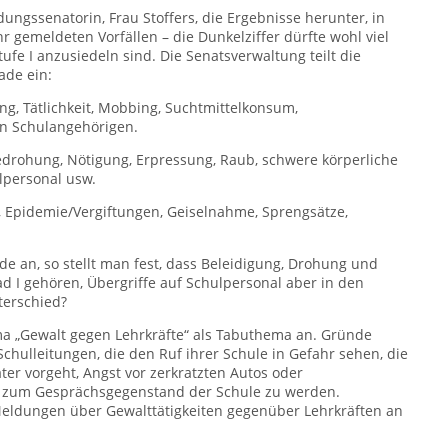
dungssenatorin, Frau Stoffers, die Ergebnisse herunter, in
hr gemeldeten Vorfällen – die Dunkelziffer dürfte wohl viel
fe I anzusiedeln sind. Die Senatsverwaltung teilt die
de ein:
ng, Tätlichkeit, Mobbing, Suchtmittelkonsum,
n Schulangehörigen.
rohung, Nötigung, Erpressung, Raub, schwere körperliche
ulpersonal usw.
l, Epidemie/Vergiftungen, Geiselnahme, Sprengsätze,
e an, so stellt man fest, dass Beleidigung, Drohung und
d I gehören, Übergriffe auf Schulpersonal aber in den
terschied?
ma „Gewalt gegen Lehrkräfte“ als Tabuthema an. Gründe
hulleitungen, die den Ruf ihrer Schule in Gefahr sehen, die
ter vorgeht, Angst vor zerkratzten Autos oder
, zum Gesprächsgegenstand der Schule zu werden.
eldungen über Gewalttätigkeiten gegenüber Lehrkräften an