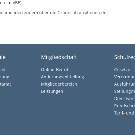
en im VBE)
lnehmenden zudem über die Grundsatzpositionen des
le
Mitgliedschaft
Schulre
amt
Online-Beitritt
Gesetze
ehung
Änderungsmitteilung
Verordnu
tariat
Mitgliederbereich
Ausführun
Leistungen
Stellung
Dienstvors
Rundschr
Tarif- un