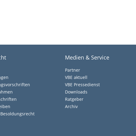
cht
Medien & Service
Partner
ngen
VBE aktuell
gsvorschriften
VBE Pressedienst
nahmen
Downloads
chriften
Ratgeber
eiben
Archiv
d Besoldungsrecht