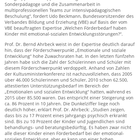
Sonderpädagoge und die Zusammenarbeit in
multiprofessionellen Teams zur intensivpädagogischen
Beschulung“, fordert Udo Beckmann, Bundesvorsitzender des
Verbandes Bildung und Erziehung (VBE) auf Basis der vom
VBE beauftragten Expertise „Welchen Förderbedarf haben
Kinder mit emotional-sozialen Entwicklungsstörungen?“.
Prof. Dr. Bernd Ahrbeck weist in der Expertise deutlich darauf
hin, dass der Förderschwerpunkt „Emotionale und soziale
Entwicklung“ hohe Zuwachsraten hat. In den letzten fünfzehn
Jahren habe sich die Zahl der Schülerinnen und Schüler mit
diesem Förderschwerpunkt verdoppelt. Anhand von Zahlen
der Kultusministerkonferenz ist nachzuvollziehen, dass 2005
über 46.000 Schülerinnen und Schüler, 2010 schon 62.500,
attestierten Unterstützungsbedarf im Bereich der
„Emotionalen und sozialen Entwicklung“ hatten, während es
2015 über 85.500 waren. Das entspricht einer Steigerung von
ca. 86 Prozent in 10 Jahren. Die Dunkelziffer liege noch
deutlich höher, erklärt Prof. Dr. Ahrbeck: „Studien zeigen,
dass bis zu 17 Prozent eines Jahrgangs psychisch erkrankt
sind. Bis zu 10 Prozent der Kinder und Jugendlichen sind
behandlungs- und beratungsbedürftig. Es haben zwar nicht
alle dieser Kinder einen Förderbedarf bei der emotional-
sozialen Entwicklung, aber es kann von einer hohen