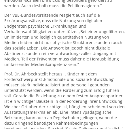
emotional-sozialen Entwicklung besonders gefördert zu
werden. Auch deshalb muss die Politik reagieren.“
Der VBE-Bundesvorsitzende reagiert auch auf die
Erklärungsansätze, dass die Nutzung von digitalen
Endgeräten psychische Erkrankungen und
Verhaltensauffälligkeiten unterstütze: „Bei einer ungefilterten,
unlimitierten und lediglich quantitativen Nutzung von
Medien leiden nicht nur physische Strukturen, sondern auch
das soziale Leben. Die Antwort ist jedoch nicht digitale
Abstinenz, sondern ein verantwortungsvoller Umgang mit
Medien. Teil der Prävention muss daher die Herausbildung
umfassender Medienkompetenz sein.“
Prof. Dr. Ahrbeck stellt heraus: „Kinder mit dem
Förderschwerpunkt ‚Emotionale und soziale Entwicklung‘
müssen stark individualisiert und personell gebunden
unterstützt werden, wenn die Förderung zum Erfolg führen
soll. Gerade die Beziehung zu einem festen Ansprechpartner
ist ein wichtiger Baustein in der Förderung ihrer Entwicklung.
Welcher Ort aber der richtige ist, hängt entscheidend von den
Ausstattungsmerkmalen ab. Eine intensivpädagogische
Betreuung kann auch an Regelschulen gelingen, wenn die
dazu dringend benötigten Rahmenbedingungen
bereitgestellt werden. Sie sind für ein Gelingen unerlässlich.“