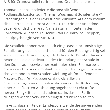
A13 für Grundschullehrerinnen und Grundschullehrer.
Thomas Schenk moderierte die anschließende
Podiumsdiskussion zum Thema: „Was macht Schulen stark?
Erfahrungen aus der Praxis für die Zukunft“. Auf dem Podium
diskutierten Frau Tamara Adamzik, Leiterin der Annedore-
Leber-Grundschule, Frau Nana Salzmann, Leiterin der
Spreewald-Grundschule, sowie Frau Dr. Karoline Koeppen,
Schulpsychologin vom SIBUZ 07.
Die Schulleiterinnen waren sich einig, dass eine umsichtige
Schulleitung ebenso entscheidend für den Bildungserfolg sei
wie qualifizierte und engagierte Lehrkräfte. Darüber hinaus
betonten sie die Bedeutung der Einbindung der Schule in
den Sozialraum sowie einer kontinuierlichen Elternarbeit.
Ebenso wichtig sei die Teilnahme an Förderprogrammen und
das Verständnis von Schulentwicklung als fortlaufendem
Prozess. Frau Dr. Koeppen schloss sich diesen
Einschätzungen an und hob insbesondere die Bedeutung
einer qualifizierten Ausbildung angehender Lehrkräfte
hervor. Einigkeit bestand zudem darin, dass in Berlin
dringend wieder Vorklassen eingeführt werden sollten.
Im Anschluss ehrte der Landesvorsitzende die anwesenden
Jubilarinnen für ihre 40- beziehungsweise 50-jährige