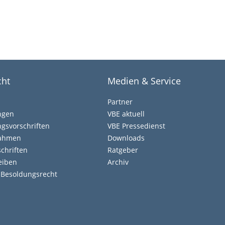
cht
Medien & Service
Partner
ngen
VBE aktuell
gsvorschriften
VBE Pressedienst
nahmen
Downloads
chriften
Ratgeber
eiben
Archiv
d Besoldungsrecht