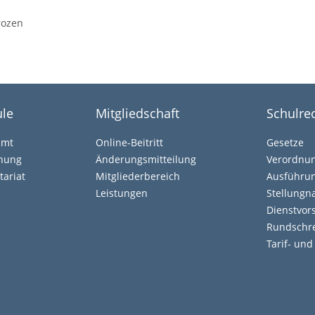
rozen
le
Mitgliedschaft
Schulre
amt
Online-Beitritt
Gesetze
ehung
Änderungsmitteilung
Verordnu
tariat
Mitgliederbereich
Ausführun
Leistungen
Stellung
Dienstvors
Rundschr
Tarif- un