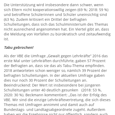
Die Unterstützung wird insbesondere dann schwer, wenn
sich Eltern nicht kooperationswillig zeigen (69 %; 2018: 59 %)
und betroffene Schülerinnen und Schüler uneinsichtig sind
(63 %). Zudem kritisiert ein Drittel der befragten
Schulleitungen, dass sich das Schulministerium des Themas
nicht ausreichend angenommen hat. Ein Viertel gibt an, dass
die Meldung von Vorfällen zu bürokratisch und zeitaufwendig
ist.
Tabu gebrochen!
Als der VBE die Umfrage „Gewalt gegen Lehrkräfte“ 2016 das
erste Mal unter Lehrkräften durchführte, gaben 57 Prozent
der Befragten an, dass sie das als Tabu-Thema empfinden.
2018 antworteten schon weniger so, nämlich 39 Prozent der
befragten Schulleitungen. In der aktuellen Umfrage gaben
dies nur noch 30 Prozent der Schulleitungen an.
Beeindruckend: Der Wert ist insbesondere bei jüngeren
Schulleitungen unter 40 deutlich gesunken (2018: 53 %,
2020: 30 %). Beckmann kommentiert: „Das ist der Erfolg des
VBE. Wir sind die einzige Lehrkräftevertretung, die sich dieses
Themas mit Umfragen annimmt und damit auch auf
Bundestags- und Landtagsabgeordnete zugeht. Außerdem
haben wir die Ergebnisse nicht nur öffentlich, sondern auch