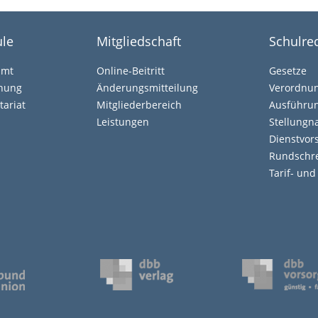
le
Mitgliedschaft
Schulre
amt
Online-Beitritt
Gesetze
ehung
Änderungsmitteilung
Verordnu
tariat
Mitgliederbereich
Ausführun
Leistungen
Stellung
Dienstvors
Rundschr
Tarif- un