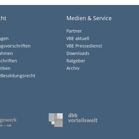
cht
Medien & Service
Partner
ngen
VBE aktuell
gsvorschriften
VBE Pressedienst
nahmen
Downloads
chriften
Ratgeber
eiben
Archiv
d Besoldungsrecht