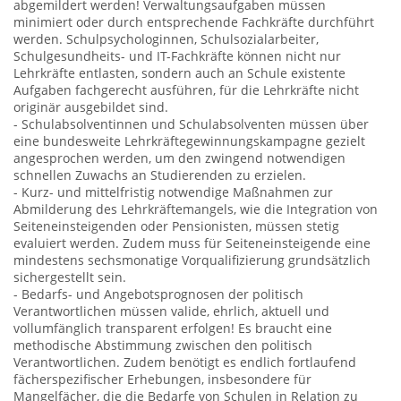
abgemildert werden! Verwaltungsaufgaben müssen
minimiert oder durch entsprechende Fachkräfte durchführt
werden. Schulpsychologinnen, Schulsozialarbeiter,
Schulgesundheits- und IT-Fachkräfte können nicht nur
Lehrkräfte entlasten, sondern auch an Schule existente
Aufgaben fachgerecht ausführen, für die Lehrkräfte nicht
originär ausgebildet sind.
- Schulabsolventinnen und Schulabsolventen müssen über
eine bundesweite Lehrkräftegewinnungskampagne gezielt
angesprochen werden, um den zwingend notwendigen
schnellen Zuwachs an Studierenden zu erzielen.
- Kurz- und mittelfristig notwendige Maßnahmen zur
Abmilderung des Lehrkräftemangels, wie die Integration von
Seiteneinsteigenden oder Pensionisten, müssen stetig
evaluiert werden. Zudem muss für Seiteneinsteigende eine
mindestens sechsmonatige Vorqualifizierung grundsätzlich
sichergestellt sein.
- Bedarfs- und Angebotsprognosen der politisch
Verantwortlichen müssen valide, ehrlich, aktuell und
vollumfänglich transparent erfolgen! Es braucht eine
methodische Abstimmung zwischen den politisch
Verantwortlichen. Zudem benötigt es endlich fortlaufend
fächerspezifischer Erhebungen, insbesondere für
Mangelfächer, die die Bedarfe von Schulen in Relation zu