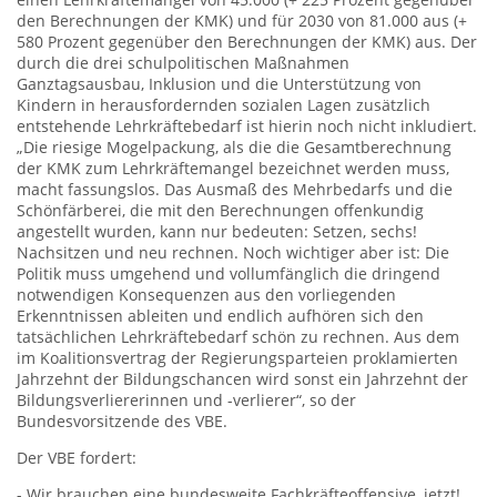
den Berechnungen der KMK) und für 2030 von 81.000 aus (+
580 Prozent gegenüber den Berechnungen der KMK) aus. Der
durch die drei schulpolitischen Maßnahmen
Ganztagsausbau, Inklusion und die Unterstützung von
Kindern in herausfordernden sozialen Lagen zusätzlich
entstehende Lehrkräftebedarf ist hierin noch nicht inkludiert.
„Die riesige Mogelpackung, als die die Gesamtberechnung
der KMK zum Lehrkräftemangel bezeichnet werden muss,
macht fassungslos. Das Ausmaß des Mehrbedarfs und die
Schönfärberei, die mit den Berechnungen offenkundig
angestellt wurden, kann nur bedeuten: Setzen, sechs!
Nachsitzen und neu rechnen. Noch wichtiger aber ist: Die
Politik muss umgehend und vollumfänglich die dringend
notwendigen Konsequenzen aus den vorliegenden
Erkenntnissen ableiten und endlich aufhören sich den
tatsächlichen Lehrkräftebedarf schön zu rechnen. Aus dem
im Koalitionsvertrag der Regierungsparteien proklamierten
Jahrzehnt der Bildungschancen wird sonst ein Jahrzehnt der
Bildungsverliererinnen und -verlierer“, so der
Bundesvorsitzende des VBE.
Der VBE fordert:
- Wir brauchen eine bundesweite Fachkräfteoffensive, jetzt!