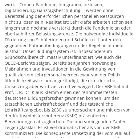
wird, – Corona-Pandemie, Integration, Inklusion,
Digitalisierung, Ganztagsbeschulung, – werden ohne
Bereitstellung der erforderlichen personellen Ressourcen
nicht zu lösen sein. Realität ist: Lehrkräfte arbeiten schon seit
langem und nochmals verstärkt durch die Pandemie an oder
oberhalb ihrer Belastungsgrenze. Die notwendige individuelle
Förderung von Schülerinnen und Schülern ist unter den
gegebenen Rahmenbedingungen in der Regel nicht mehr
leistbar. Unser Bildungssystem ist, insbesondere im
Grundschulbereich, massiv unterfinanziert, wie auch die
OECD-Berichte zeigen. Bereits seit Jahren notwendige
Maßnahmen und Investitionen in die Gewinnung von
qualifiziertem Lehrpersonal werden zwar von der Politik
öffentlichkeitswirksam angekündigt, die erforderliche
Umsetzung aber wird viel zu oft verweigert. Der VBE hat mit
Prof. i. R. Dr. Klaus Klemm einen der renommiertesten
deutschen Bildungsforscher gewinnen können, um den
tatsächlichen Lehrkräftebedarf und das tatsächliche
Lehrkräfteangebot bis 2030 zu untersuchen und mit den von
der Kultusministerkonferenz (KMK) präsentierten
Berechnungen abzugleichen. Die nun vorliegenden Zahlen
zeigen glasklar: Es ist viel dramatischer als von der KMK
kommuniziert! Die konsequente Umsetzung der vom VBE auf