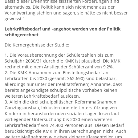
Basis dieser Erkenntnisse skizzierten Forderungen sind
alternativlos. Die Politik kann sich nicht mehr aus der
Verantwortung stehlen und sagen, sie hätte es nicht besser
gewusst.“
Lehrkräftebedarf und -angebot werden von der Politik
schöngerechnet
Die Kernergebnisse der Studie:
1. Die Vorausberechnung der Schülerzahlen bis zum
Schuljahr 2030/31 durch die KMK ist plausibel. Die KMK
rechnet mit einem Anstieg der Schülerzahl von 9,2%.
2. Die KMK-Annahmen zum Einstellungsbedarf an
Lehrkräften bis 2030 (gesamt: 362.690) sind belastbar,
allerdings nur unter der (realitätsfernen) Annahme, dass
bereits angekündigte schulpolitische Vorhaben keinen
weiteren Lehrkräftebedarf auslösen.
3. Allein die drei schulpolitischen Reformmaßnahmen
Ganztagsausbau, Inklusion und die Unterstützung von
Kindern in herausfordernden sozialen Lagen lösen laut
vorliegender Untersuchung bis 2030 einen weiteren
Lehrkräftebedarf von 74.400 Personen aus. Diesen Bedarf
berücksichtigt die KMK in ihren Berechnungen nicht! Auch
weitere Maßnahmen wie etwa kleinere Klassenteiler, um