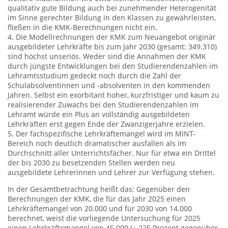
qualitativ gute Bildung auch bei zunehmender Heterogenität
im Sinne gerechter Bildung in den Klassen zu gewährleisten,
fließen in die KMK-Berechnungen nicht ein.
4. Die Modellrechnungen der KMK zum Neuangebot originär
ausgebildeter Lehrkräfte bis zum Jahr 2030 (gesamt: 349.310)
sind höchst unseriös. Weder sind die Annahmen der KMK
durch jüngste Entwicklungen bei den Studierendenzahlen im
Lehramtsstudium gedeckt noch durch die Zahl der
Schulabsolventinnen und -absolventen in den kommenden
Jahren. Selbst ein exorbitant hoher, kurzfristiger und kaum zu
realisierender Zuwachs bei den Studierendenzahlen im
Lehramt würde ein Plus an vollständig ausgebildeten
Lehrkräften erst gegen Ende der Zwanzigerjahre erzielen.
5. Der fachspezifische Lehrkräftemangel wird im MINT-
Bereich noch deutlich dramatischer ausfallen als im
Durchschnitt aller Unterrichtsfächer. Nur für etwa ein Drittel
der bis 2030 zu besetzenden Stellen werden neu
ausgebildete Lehrerinnen und Lehrer zur Verfügung stehen.
In der Gesamtbetrachtung heißt das: Gegenüber den
Berechnungen der KMK, die für das Jahr 2025 einen
Lehrkräftemangel von 20.000 und für 2030 von 14.000
berechnet, weist die vorliegende Untersuchung für 2025
einen Lehrkräftemangel von 45.000 (+ 225 Prozent gegenüber