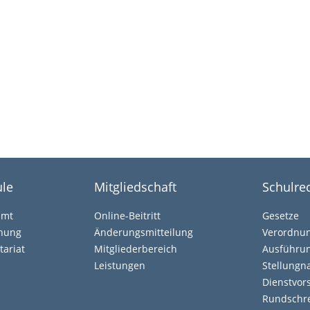
le
Mitgliedschaft
Schulre
amt
Online-Beitritt
Gesetze
ehung
Änderungsmitteilung
Verordnu
tariat
Mitgliederbereich
Ausführun
Leistungen
Stellung
Dienstvors
Rundschr