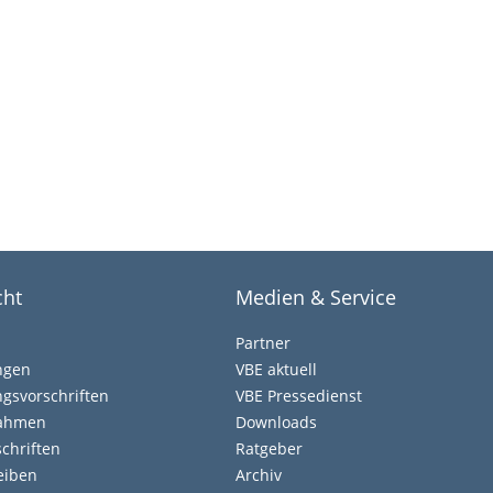
cht
Medien & Service
Partner
ngen
VBE aktuell
gsvorschriften
VBE Pressedienst
nahmen
Downloads
chriften
Ratgeber
eiben
Archiv