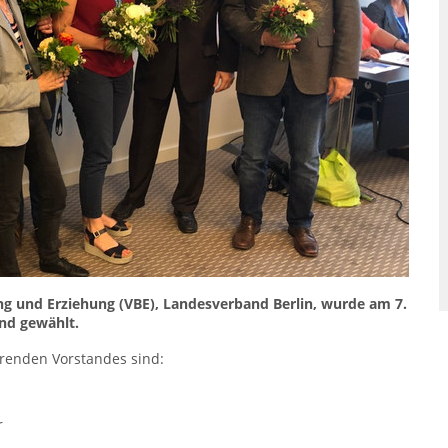
ng und Erziehung (VBE), Landesverband Berlin, wurde am 7.
nd gewählt.
renden Vorstandes sind:
r