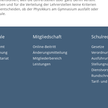
n und für die Verteilung der Lehrerstellen keine Kriterien
 entscheiden, ob der Physikkurs am Gymnasium ausfällt oder
ule.
le
Mitgliedschaft
Schulre
amt
Online-Beitritt
Gesetze
ehung
Änderungsmitteilung
Verordnu
tariat
Mitgliederbereich
Ausführun
Leistungen
Stellung
Dienstvors
Rundschr
Tarif- un