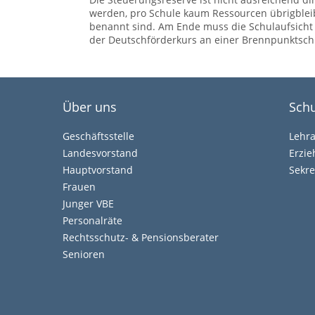
werden, pro Schule kaum Ressourcen übrigbleibe
benannt sind. Am Ende muss die Schulaufsicht
der Deutschförderkurs an einer Brennpunktsch
Über uns
Schu
Geschäftsstelle
Lehr
Landesvorstand
Erzi
Hauptvorstand
Sekre
Frauen
Junger VBE
Personalräte
Rechtsschutz- & Pensionsberater
Senioren