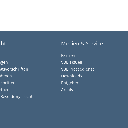
cht
Medien & Service
Partner
ngen
VBE aktuell
gsvorschriften
VBE Pressedienst
nahmen
Downloads
chriften
Ratgeber
eiben
Archiv
d Besoldungsrecht