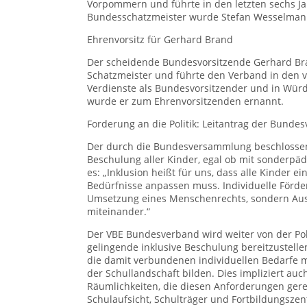
Vorpommern und führte in den letzten sechs Ja
Bundesschatzmeister wurde Stefan Wesselmann
Ehrenvorsitz für Gerhard Brand
Der scheidende Bundesvorsitzende Gerhard Bran
Schatzmeister und führte den Verband in den v
Verdienste als Bundesvorsitzender und in Wür
wurde er zum Ehrenvorsitzenden ernannt.
Forderung an die Politik: Leitantrag der Bund
Der durch die Bundesversammlung beschlossene
Beschulung aller Kinder, egal ob mit sonderp
es: „Inklusion heißt für uns, dass alle Kinder 
Bedürfnisse anpassen muss. Individuelle Förd
Umsetzung eines Menschenrechts, sondern Au
miteinander.“
Der VBE Bundesverband wird weiter von der Pol
gelingende inklusive Beschulung bereitzustell
die damit verbundenen individuellen Bedarfe m
der Schullandschaft bilden. Dies impliziert a
Räumlichkeiten, die diesen Anforderungen ger
Schulaufsicht, Schulträger und Fortbildungszen