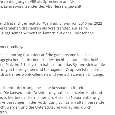
hren den Jungen VBE als Sprecherin an. Als
, Landesvorsitzender des VBE Hessen, gewählt.
d trat nicht erneut zur Wahl an. Er war von 2010 bis 2022
ergangenen drei Jahren als Vorsitzender. Für seine
digung seines Wirkens in Ämtern auf der Bundesebene
esversammlung
 Leitantrag fokussiert auf die gemeinsame inklusive
ädagogischem Förderbedarf oder Hochbegabung. Hier heißt
einen Platz im Schulsystem haben – und das System sich an die
erung in heterogenen und homogenen Gruppen ist nicht nur
sdruck eines wohlwollenden und wertschätzenden Umgangs
itik einfordern, angemessene Ressourcen für eine
en. Die konsequente Orientierung auf das einzelne Kind und
uss hierbei der Kern einer strukturellen Neuorientierung
uch Anpassungen in der Ausbildung von Lehrkräften, passende
echt werden und die Unterstützung von außen, durch
tren.