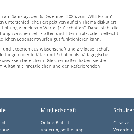
n am Samstag, den 6. Dezember 2025, zum „VBE Forum“
 unterschiedliche Perspektiven auf ein Thema diskutiert.
it Haltung gemeinsam Werte [zu] schaffen“. Dabei steht die
ung zwischen Lehrkräften und Eltern trotz, oder vielleicht
edlichen Lebensentwürfen gut funktionieren kann.
n und Experten aus Wissenschaft und Zivilgesellschaft,
ulleitungen oder in Kitas und Schulen als pädagogische
Praxiswissen bereichern. Gleichermaßen haben sie die
m Alltag mit ihresgleichen und den Referierenden
le
Mitgliedschaft
Schulre
amt
Online-Beitritt
Gesetze
ehung
Änderungsmitteilung
Verordnu