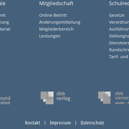
le
Mitgliedschaft
Schulre
amt
Online-Beitritt
Gesetze
ehung
Änderungsmitteilung
Verordnu
tariat
Mitgliederbereich
Ausführun
Leistungen
Stellung
Dienstvors
Rundschr
Tarif- un
Kontakt
Impressum
Datenschutz