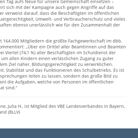
den Tag aufs Neue für unsere Gemeinschaft einsetzen –
hrt sich mit der Kampagne auch gegen Angriffe auf das
 verweist darauf, dass die Beschäftigten im öffentlichen
Steuergerechtigkeit, Umwelt- und Verbraucherschutz und vieles
chaften ebenso unerlässlich wie für den Zusammenhalt der
t 164.000 Mitgliedern die größte Fachgewerkschaft im dbb.
ommentiert: „Über ein Drittel aller Beamtinnen und Beamten
i Viertel (74,1 %) aller Beschäftigten im Schuldienst der
g, um allen Kindern einen verlässlichen Zugang zu guter
m Ziel näher, Bildungsgerechtigkeit zu verwirklichen.
t, Stabilität und das Funktionieren des Schulbetriebs. Es ist
ersprechungen leiten zu lassen, sondern das große Bild zu
ant die Aufgaben, welche von Personen im öffentlichen
at sind.“
e, Julia H., ist Mitglied des VBE Landesverbandes in Bayern,
nd (BLLV)