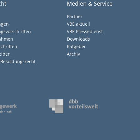
cht
Medien & Service
Partner
ngen
VBE aktuell
gsvorschriften
VBE Pressedienst
nahmen
Downloads
chriften
Ratgeber
eiben
Archiv
d Besoldungsrecht