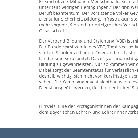
Es sind über 5 Millionen Menschen, die sich je
unter teils widrigen Bedingungen.“ Der dbb we
Berufsbeamtentum. Der Vorsitzende Volker Geyer
Dienst für Sicherheit, Bildung, Infrastruktur, 
mehr sorgen: „Sie sind für erfolgreiches Wirts
Gesellschaft.“
Der Verband Bildung und Erziehung (VBE) ist mi
Der Bundesvorsitzende des VBE, Tomi Neckov, k
sind an Schulen zu finden. Oder anders: Fast dre
Länder sind verbeamtet. Das ist gut und richti
Bildung zu gewährleisten. Nur so kommen wir de
Dabei sorgt der Beamtenstatus für Verlässlichkei
deshalb wichtig, sich nicht von kurzfristigen V
sehen. Die Kampagne macht sichtbar, wie relev
Dienst ausgeübt werden, für den deutschen Sta
Hinweis: Eine der Protagonistinnen der Kampagn
dem Bayerischen Lehrer- und Lehrerinnenverba