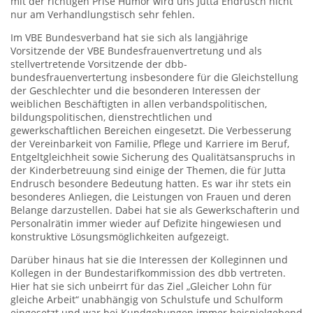
mit der richtigen Prise Humor wird uns Jutta Endrusch nicht
nur am Verhandlungstisch sehr fehlen.
Im VBE Bundesverband hat sie sich als langjährige
Vorsitzende der VBE Bundesfrauenvertretung und als
stellvertretende Vorsitzende der dbb-
bundesfrauenvertertung insbesondere für die Gleichstellung
der Geschlechter und die besonderen Interessen der
weiblichen Beschäftigten in allen verbandspolitischen,
bildungspolitischen, dienstrechtlichen und
gewerkschaftlichen Bereichen eingesetzt. Die Verbesserung
der Vereinbarkeit von Familie, Pflege und Karriere im Beruf,
Entgeltgleichheit sowie Sicherung des Qualitätsanspruchs in
der Kinderbetreuung sind einige der Themen, die für Jutta
Endrusch besondere Bedeutung hatten. Es war ihr stets ein
besonderes Anliegen, die Leistungen von Frauen und deren
Belange darzustellen. Dabei hat sie als Gewerkschafterin und
Personalrätin immer wieder auf Defizite hingewiesen und
konstruktive Lösungsmöglichkeiten aufgezeigt.
Darüber hinaus hat sie die Interessen der Kolleginnen und
Kollegen in der Bundestarifkommission des dbb vertreten.
Hier hat sie sich unbeirrt für das Ziel „Gleicher Lohn für
gleiche Arbeit“ unabhängig von Schulstufe und Schulform
eingesetzt und war bei Kundgebungen immer beispielgebend