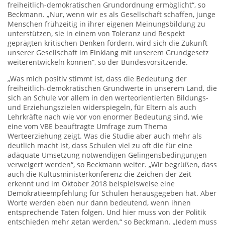
freiheitlich-demokratischen Grundordnung ermöglicht“, so
Beckmann. „Nur, wenn wir es als Gesellschaft schaffen, junge
Menschen frühzeitig in ihrer eigenen Meinungsbildung zu
unterstützen, sie in einem von Toleranz und Respekt
geprägten kritischen Denken fördern, wird sich die Zukunft
unserer Gesellschaft im Einklang mit unserem Grundgesetz
weiterentwickeln können“, so der Bundesvorsitzende.
„Was mich positiv stimmt ist, dass die Bedeutung der
freiheitlich-demokratischen Grundwerte in unserem Land, die
sich an Schule vor allem in den werteorientierten Bildungs-
und Erziehungszielen widerspiegeln, für Eltern als auch
Lehrkräfte nach wie vor von enormer Bedeutung sind, wie
eine vom VBE beauftragte Umfrage zum Thema
Werteerziehung zeigt. Was die Studie aber auch mehr als
deutlich macht ist, dass Schulen viel zu oft die für eine
adäquate Umsetzung notwendigen Gelingensbedingungen
verweigert werden“, so Beckmann weiter. „Wir begrüßen, dass
auch die Kultusministerkonferenz die Zeichen der Zeit
erkennt und im Oktober 2018 beispielsweise eine
Demokratieempfehlung für Schulen herausgegeben hat. Aber
Worte werden eben nur dann bedeutend, wenn ihnen
entsprechende Taten folgen. Und hier muss von der Politik
entschieden mehr getan werden,“ so Beckmann. „Jedem muss