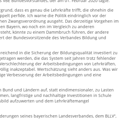
es VBE Bundesvorstandes, der am 01. Februar 2020 tagte.
und, dass es genau die Lehrkräfte trifft, die ohnehin die
elt perfide. Ich warne die Politik eindringlich vor der
lchen Zwangsverordnung ausgeht. Das derzeitige Vorgehen im
nden Bayern, wo noch ein im Vergleich zu anderen
steht, könnte zu einem Dammbruch füh­ren, der andere
iert der Bundesvorsitzende des Verbandes Bildung und
reichend in die Sicherung der Bil­dungsqualität investiert zu
etragen werden, die das System seit Jahren trotz fehlender
Verschlechterung der Arbeitsbedingungen von Lehrkräften,
völlig inakzeptabel. Wertschätzung sieht anders aus. Was wir
llige Verbesserung der Arbeitsbedingungen und eine
in Bund und Ländern auf, statt eindi­mensionaler, zu Lasten
, langfris­tige und nachhaltige Investitionen in Schule
fsbild aufzuwerten und dem Lehrkräftemangel
Forderungen seines bayerischen Landesverbandes, dem BLLV“,