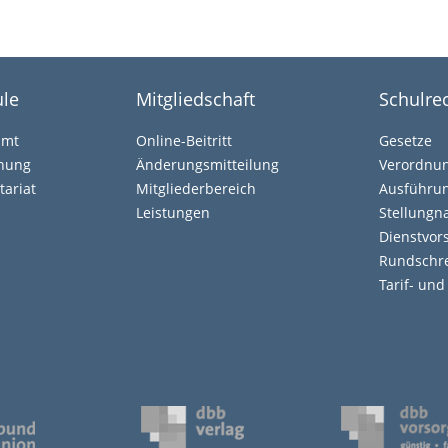
le
Mitgliedschaft
Schulre
amt
Online-Beitritt
Gesetze
ehung
Änderungsmitteilung
Verordnu
tariat
Mitgliederbereich
Ausführun
Leistungen
Stellung
Dienstvors
Rundschr
Tarif- un