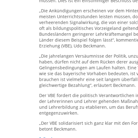
müssen. Dies ist ein einstimmiger Beschluss d
„Die Ankündigungen erscheinen vor dem Hintergr
meisten Unterrichtsstunden leisten müssen, dopp
verheerenden Signalwirkung, die von ei­ner so
oft als bildungs­politisches Vorzeigeland gelte
Bundesländern geringerer Lehrkräftemangel be
Länder diesem Beispiel folgen lässt“, komment
Erziehung (VBE), Udo Beckmann.
„Die jahrelangen Versäumnisse der Politik, unzu
haben, dürfen nicht auf dem Rücken derer ausg
Gelingensbedingungen am Laufen halten. Eine 
wie sie das bayerische Vorhaben bedeuten, ist 
brauchen ist vielmehr eine seit langem überfä
gleichwertige Bezahlung“, erläutert Beckmann.
Der VBE fordert die politisch Verantwortlichen 
der Lehrerinnen und Lehrer gehenden Maßnahmen
und Lehrerbildung zu etablieren, um das Beru
entgegenzuwirken.
„Der VBE solidarisiert sich ganz klar mit den 
betont Beckmann.