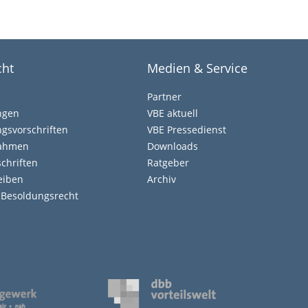
cht
Medien & Service
Partner
ngen
VBE aktuell
gsvorschriften
VBE Pressedienst
nahmen
Downloads
chriften
Ratgeber
eiben
Archiv
d Besoldungsrecht