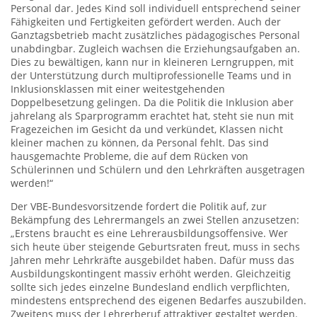
Personal dar. Jedes Kind soll individuell entsprechend seiner
Fähigkeiten und Fertigkeiten gefördert werden. Auch der
Ganztagsbetrieb macht zusätzliches pädagogisches Personal
unabdingbar. Zugleich wachsen die Erziehungsaufgaben an.
Dies zu bewältigen, kann nur in kleineren Lerngruppen, mit
der Unterstützung durch multiprofessionelle Teams und in
Inklusionsklassen mit einer weitestgehenden
Doppelbesetzung gelingen. Da die Politik die Inklusion aber
jahrelang als Sparprogramm erachtet hat, steht sie nun mit
Fragezeichen im Gesicht da und verkündet, Klassen nicht
kleiner machen zu können, da Personal fehlt. Das sind
hausgemachte Probleme, die auf dem Rücken von
Schülerinnen und Schülern und den Lehrkräften ausgetragen
werden!“
Der VBE-Bundesvorsitzende fordert die Politik auf, zur
Bekämpfung des Lehrermangels an zwei Stellen anzusetzen:
„Erstens braucht es eine Lehrerausbildungsoffensive. Wer
sich heute über steigende Geburtsraten freut, muss in sechs
Jahren mehr Lehrkräfte ausgebildet haben. Dafür muss das
Ausbildungskontingent massiv erhöht werden. Gleichzeitig
sollte sich jedes einzelne Bundesland endlich verpflichten,
mindestens entsprechend des eigenen Bedarfes auszubilden.
Zweitens muss der Lehrerberuf attraktiver gestaltet werden.