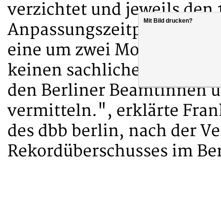
verzichtet und jeweils den 1
Mit Bild drucken?
Anpassungszeitpunkt beschl
eine um zwei Monate verkü
keinen sachlichen Grund. E
den Berliner Beamtinnen 
vermitteln.", erklärte Fra
des dbb berlin, nach der V
Rekordüberschusses im Ber